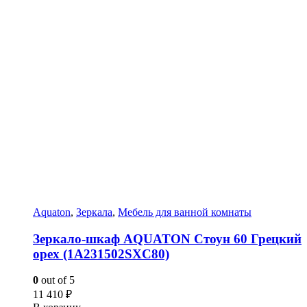
Aquaton
,
Зеркала
,
Мебель для ванной комнаты
Зеркало-шкаф AQUATON Стоун 60 Грецкий
орех (1A231502SXC80)
0
out of 5
11 410
₽