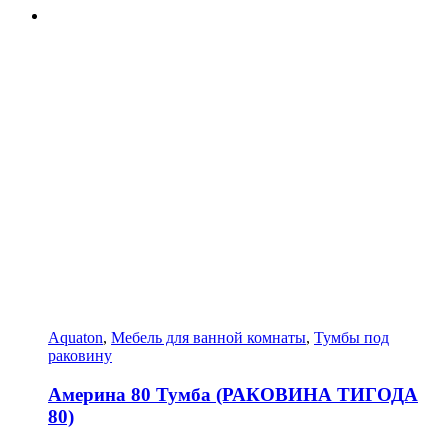
Aquaton
,
Мебель для ванной комнаты
,
Тумбы под
раковину
Америна 80 Тумба (РАКОВИНА ТИГОДА
80)