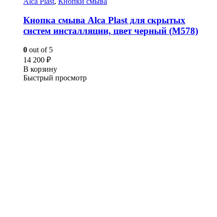
Alca Plast
,
Кнопки смыва
Кнопка смыва Alca Plast для скрытых
систем инсталляции, цвет черный (M578)
0
out of 5
14 200
₽
В корзину
Быстрый просмотр