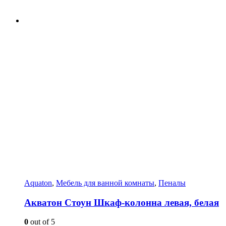
Aquaton
,
Мебель для ванной комнаты
,
Пеналы
Акватон Стоун Шкаф-колонна левая, белая
0
out of 5