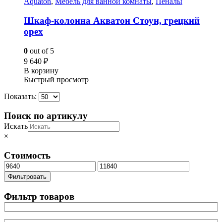
Aquaton
,
Мебель для ванной комнаты
,
Пеналы
Шкаф-колонна Акватон Стоун, грецкий
орех
0
out of 5
9 640
₽
В корзину
Быстрый просмотр
Показать:
Поиск по артикулу
Искать
×
Стоимость
Минимальная
Максимальная
цена
цена
Фильтровать
Фильтр товаров