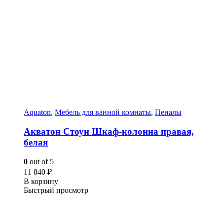
Aquaton
,
Мебель для ванной комнаты
,
Пеналы
Акватон Стоун Шкаф-колонна правая,
белая
0
out of 5
11 840
₽
В корзину
Быстрый просмотр