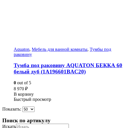
Aquaton
,
Мебель для ванной комнаты
,
Тумбы под
раковину
Тумба под раковину AQUATON БЕККА 60
белый дуб (1A196601BAC20)
0
out of 5
8 970
₽
В корзину
Быстрый просмотр
Показать:
Поиск по артикулу
Искать