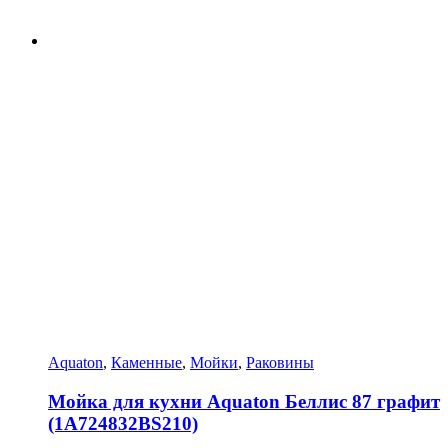
Aquaton
,
Каменные
,
Мойки
,
Раковины
Мойка для кухни Aquaton Беллис 87 графит
(1A724832BS210)