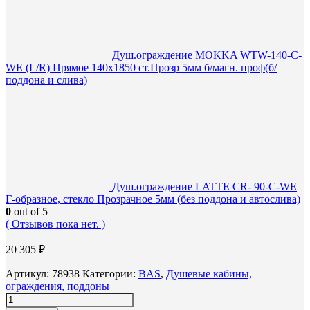
Душ.ограждение MOKKA WTW-140-С-
WE (L/R) Прямое 140х1850 ст.Прозр 5мм б/магн. проф(б/
поддона и слива)
Душ.ограждение LATTE CR- 90-C-WE
Г-образное, стекло Прозрачное 5мм (без поддона и автослива)
0
out of 5
( Отзывов пока нет. )
20 305
₽
Артикул:
78938
Категории:
BAS
,
Душевые кабины,
ограждения, поддоны