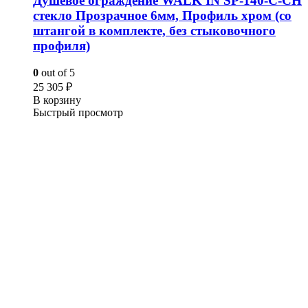
Душевое ограждение WALK IN SP-140-C-CH
стекло Прозрачное 6мм, Профиль хром (со
штангой в комплекте, без стыковочного
профиля)
0
out of 5
25 305
₽
В корзину
Быстрый просмотр