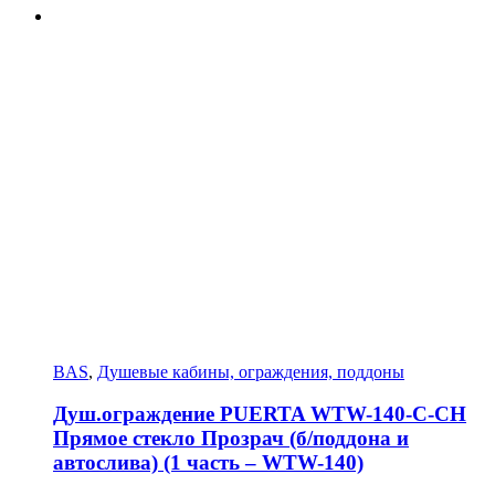
BAS
,
Душевые кабины, ограждения, поддоны
Душ.ограждение PUERTA WTW-140-С-СH
Прямое стекло Прозрач (б/поддона и
автослива) (1 часть – WTW-140)