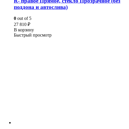
R- правое Прямое, стекло Прозрачное (без
поддона и автослива)
0
out of 5
27 810
₽
В корзину
Быстрый просмотр