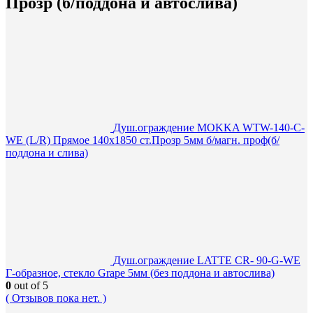
Прозр (б/поддона и автослива)
Душ.ограждение MOKKA WTW-140-С-
WE (L/R) Прямое 140х1850 ст.Прозр 5мм б/магн. проф(б/
поддона и слива)
Душ.ограждение LATTE CR- 90-G-WE
Г-образное, стекло Grape 5мм (без поддона и автослива)
0
out of 5
( Отзывов пока нет. )