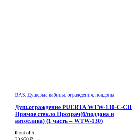
BAS
,
Душевые кабины, ограждения, поддоны
Душ.ограждение PUERTA WTW-130-С-СH
Прямое стекло Прозрач(б/поддона и
автослива) (1 часть – WTW-130)
0
out of 5
33 950
₽