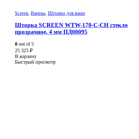
Screen
,
Ванны
,
Шторки для ванн
Шторка SCREEN WTW-170-C-CH стекло
прозрачное, 4 мм ПД00095
0
out of 5
25 325
₽
В корзину
Быстрый просмотр