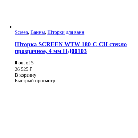
Screen
,
Ванны
,
Шторки для ванн
Шторка SCREEN WTW-180-C-CH стекло
прозрачное, 4 мм ПД00103
0
out of 5
26 525
₽
В корзину
Быстрый просмотр