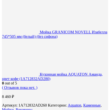
Мойка GRANICOM NOVELL Изабелла
745*505 мм (белый) (без сифона)
Кухонная мойка AQUATON Аманда,
цвет кофе (1A712832AD280)
0
out of 5
( Отзывов пока нет. )
8 460
₽
Артикул:
1A712832AD260
Категории:
Aquaton
,
Каменные
,
Мойки
,
Раковины