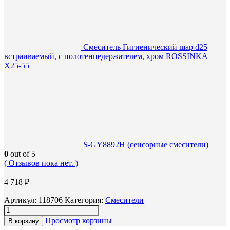
Смеситель Гигиенический шар d25
встраиваемый, с полотенцедержателем, хром ROSSINKA
X25-55
S-GY8892H (сенсорные смесители)
0
out of 5
( Отзывов пока нет. )
4 718
₽
Артикул:
118706
Категория:
Смесители
Просмотр корзины
В корзину