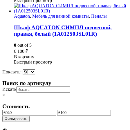
Быстрый просмотр
Aquaton
,
Мебель для ванной комнаты
,
Пеналы
Шкаф AQUATON СИМПЛ подвесной,
правая, белый (1A012503SL01R)
0
out of 5
6 100
₽
В корзину
Быстрый просмотр
Показать:
Поиск по артикулу
Искать
×
Стоимость
Минимальная
Максимальная
цена
цена
Фильтровать