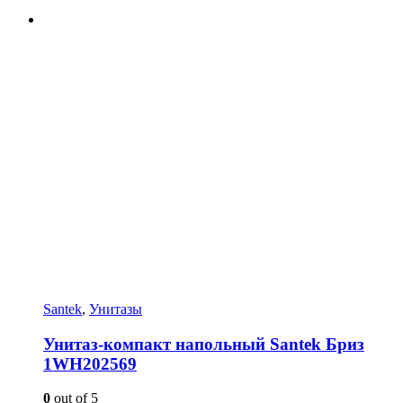
Santek
,
Унитазы
Унитаз-компакт напольный Santek Бриз
1WH202569
0
out of 5