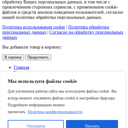
обработку Ваших персональных данных, в том числе с
привлечением сторонних сервисов, с применением cookie-
файлов и средств анализа поведения пользователей, согласно
нашей политике обработки персональных данных.
Политика использования cookie
|
Политика обработки
персональных данных
|
Согласие на обработку персональных
данных
Вы добавили товар в корзину:
В корзину
Продолжить
Главная
Каталог
Услуги
Мы используем файлы cookie
Доставка и оплата
О компании
Для улучшения работы сайта мы используем файлы cookie. Вы
Контакты
Акции
всегда можете отключить файлы cookie в настройках браузера.
Подробную информацию можно
Скидки
прочитать:
Политика конфиденциальности
Войти
Отклонить
Принять