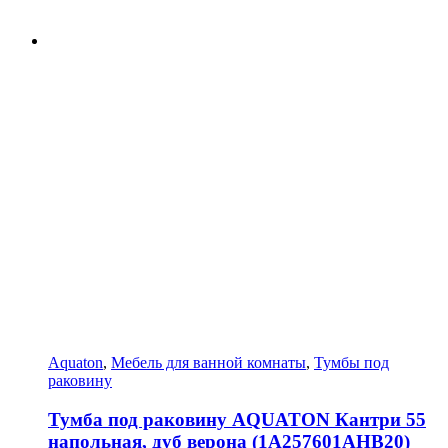
Aquaton
,
Мебель для ванной комнаты
,
Тумбы под
раковину
Тумба под раковину AQUATON Кантри 55
напольная, дуб верона (1A257601AHB20)