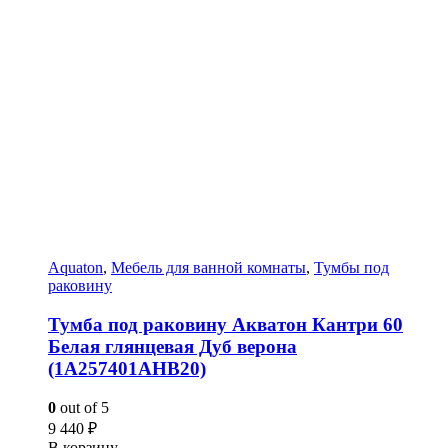
Aquaton
,
Мебель для ванной комнаты
,
Тумбы под
раковину
Тумба под раковину Акватон Кантри 60
Белая глянцевая Дуб верона
(1A257401AHB20)
0
out of 5
9 440
₽
В корзину