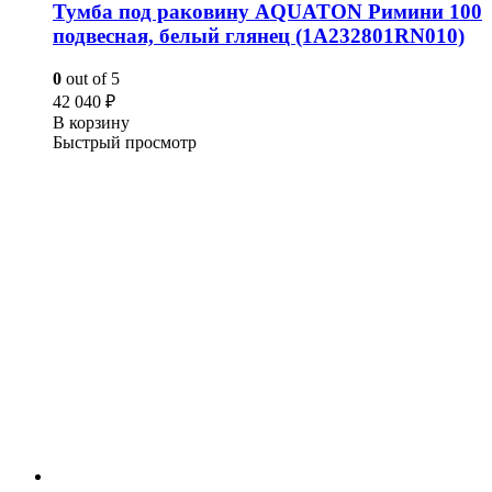
Тумба под раковину AQUATON Римини 100
подвесная, белый глянец (1A232801RN010)
0
out of 5
42 040
₽
В корзину
Быстрый просмотр