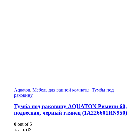
Aquaton
,
Мебель для ванной комнаты
,
Тумбы под
раковину
Тумба под раковину AQUATON Римини 60,
подвесная, черный глянец (1A226601RN950)
0
out of 5
36 110
₽