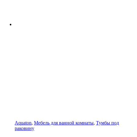
Aquaton
,
Мебель для ванной комнаты
,
Тумбы под
раковину