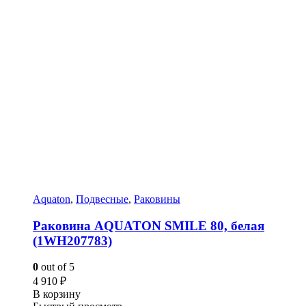
Aquaton
,
Подвесные
,
Раковины
Раковина AQUATON SMILE 80, белая
(1WH207783)
0
out of 5
4 910
₽
В корзину