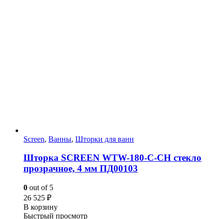
Screen
,
Ванны
,
Шторки для ванн
Шторка SCREEN WTW-180-C-CH стекло
прозрачное, 4 мм ПД00103
0
out of 5
26 525
₽
В корзину
Быстрый просмотр