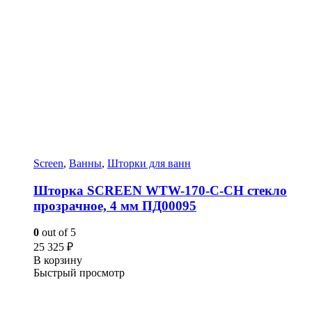
Screen
,
Ванны
,
Шторки для ванн
Шторка SCREEN WTW-170-C-CH стекло
прозрачное, 4 мм ПД00095
0
out of 5
25 325
₽
В корзину
Быстрый просмотр