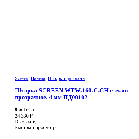
Screen
,
Ванны
,
Шторки для ванн
Шторка SCREEN WTW-160-C-CH стекло
прозрачное, 4 мм ПД00102
0
out of 5
24 330
₽
В корзину
Быстрый просмотр