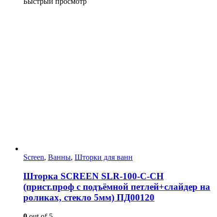
Быстрый просмотр
Screen
,
Ванны
,
Шторки для ванн
Шторка SCREEN SLR-100-C-CH
(прист.проф с подъёмной петлей+слайдер на
роликах, стекло 5мм) ПД00120
0
out of 5