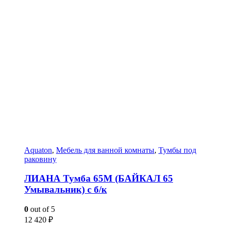
Aquaton
,
Мебель для ванной комнаты
,
Тумбы под
раковину
ЛИАНА Тумба 65М (БАЙКАЛ 65
Умывальник) с б/к
0
out of 5
12 420
₽