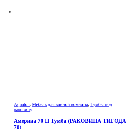
Aquaton
,
Мебель для ванной комнаты
,
Тумбы под
раковину
Америна 70 Н Тумба (РАКОВИНА ТИГОДА
70)