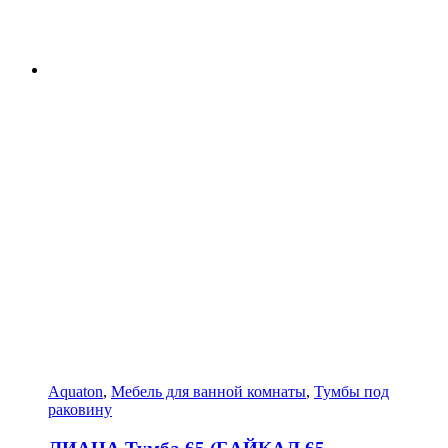
Aquaton
,
Мебель для ванной комнаты
,
Тумбы под
раковину