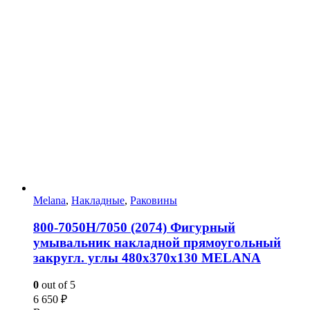
Melana
,
Накладные
,
Раковины
800-7050Н/7050 (2074) Фигурный
умывальник накладной прямоугольный
закругл. углы 480х370х130 MELANA
0
out of 5
6 650
₽