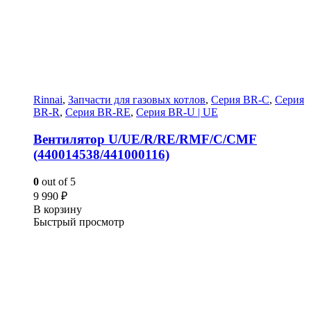
Rinnai
,
Запчасти для газовых котлов
,
Серия BR-C
,
Серия
BR-R
,
Серия BR-RE
,
Серия BR-U | UE
Вентилятор U/UE/R/RE/RMF/C/CMF
(440014538/441000116)
0
out of 5
9 990
₽
В корзину
Быстрый просмотр