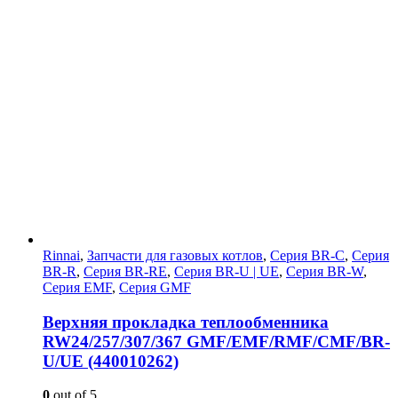
Rinnai
,
Запчасти для газовых котлов
,
Серия BR-C
,
Серия
BR-R
,
Серия BR-RE
,
Серия BR-U | UE
,
Серия BR-W
,
Серия EMF
,
Серия GMF
Верхняя прокладка теплообменника
RW24/257/307/367 GMF/EMF/RMF/CMF/BR-
U/UE (440010262)
0
out of 5