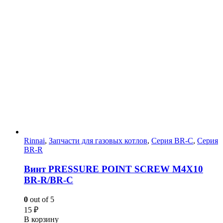
Rinnai
,
Запчасти для газовых котлов
,
Серия BR-C
,
Серия
BR-R
Винт PRESSURE POINT SCREW M4X10
BR-R/BR-C
0
out of 5
15
₽
В корзину