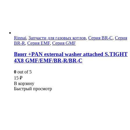
Rinnai
,
Запчасти для газовых котлов
,
Серия BR-C
,
Серия
BR-R
,
Серия EMF
,
Серия GMF
Винт +PAN external washer attached S.TIGHT
4X8 GMF/EMF/BR-R/BR-C
0
out of 5
15
₽
В корзину
Быстрый просмотр