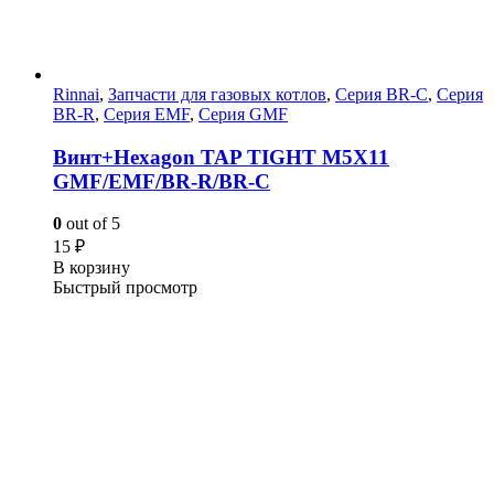
Rinnai
,
Запчасти для газовых котлов
,
Серия BR-C
,
Серия
BR-R
,
Серия EMF
,
Серия GMF
Винт+Hexagon TAP TIGHT M5X11
GMF/EMF/BR-R/BR-C
0
out of 5
15
₽
В корзину
Быстрый просмотр