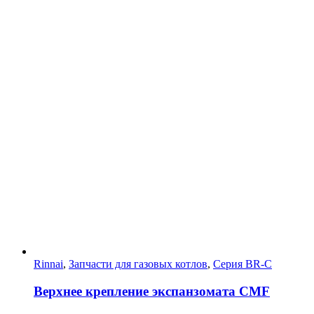
Rinnai
,
Запчасти для газовых котлов
,
Серия BR-C
Верхнее крепление экспанзомата CMF