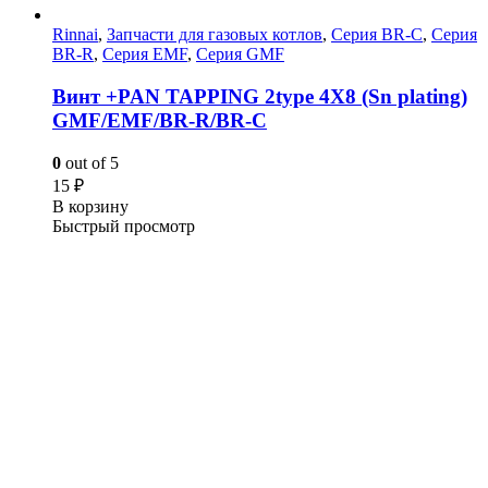
Rinnai
,
Запчасти для газовых котлов
,
Серия BR-C
,
Серия
BR-R
,
Серия EMF
,
Серия GMF
Винт +PAN TAPPING 2type 4X8 (Sn plating)
GMF/EMF/BR-R/BR-C
0
out of 5
15
₽
В корзину
Быстрый просмотр