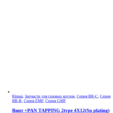
Rinnai
,
Запчасти для газовых котлов
,
Серия BR-C
,
Серия
BR-R
,
Серия EMF
,
Серия GMF
Винт +PAN TAPPING 2type 4X12(Sn plating)