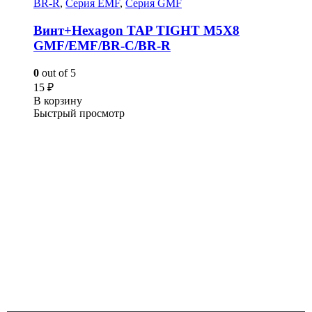
BR-R
,
Серия EMF
,
Серия GMF
Винт+Hexagon TAP TIGHT M5X8
GMF/EMF/BR-C/BR-R
0
out of 5
15
₽
В корзину
Быстрый просмотр