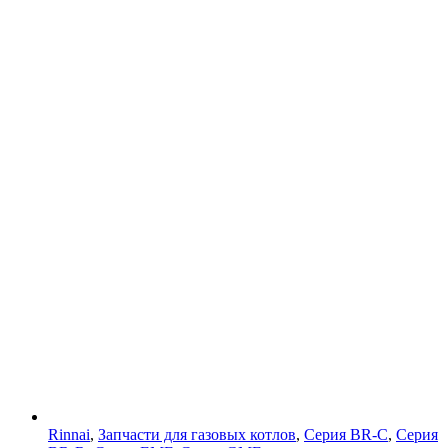
Rinnai
,
Запчасти для газовых котлов
,
Серия BR-C
,
Серия