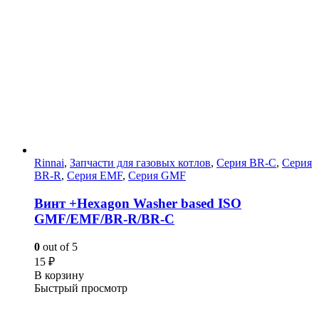
Rinnai
,
Запчасти для газовых котлов
,
Серия BR-C
,
Серия
BR-R
,
Серия EMF
,
Серия GMF
Винт +Hexagon Washer based ISO
GMF/EMF/BR-R/BR-C
0
out of 5
15
₽
В корзину
Быстрый просмотр