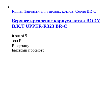
Rinnai
,
Запчасти для газовых котлов
,
Серия BR-C
Верхнее крепление корпуса котла BODY
B.K.T UPPER-R323 BR-C
0
out of 5
380
₽
В корзину
Быстрый просмотр