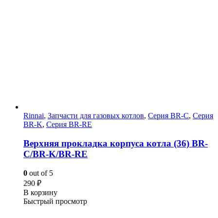
Rinnai
,
Запчасти для газовых котлов
,
Серия BR-C
,
Серия
BR-K
,
Серия BR-RE
Верхняя прокладка корпуса котла (36) BR-
C/BR-K/BR-RE
0
out of 5
290
₽
В корзину
Быстрый просмотр