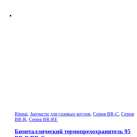
Rinnai
,
Запчасти для газовых котлов
,
Серия BR-C
,
Серия
BR-R
,
Серия BR-RE
Биметаллический термопредохранитель 95