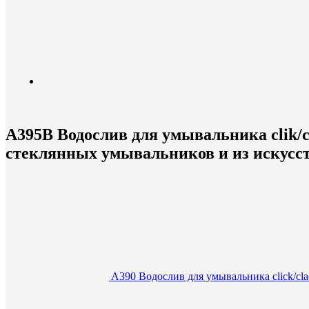
A395B Водослив для умывальника clik/c
стеклянных умывальников и из искусс
A390 Водослив для умывальника click/cl