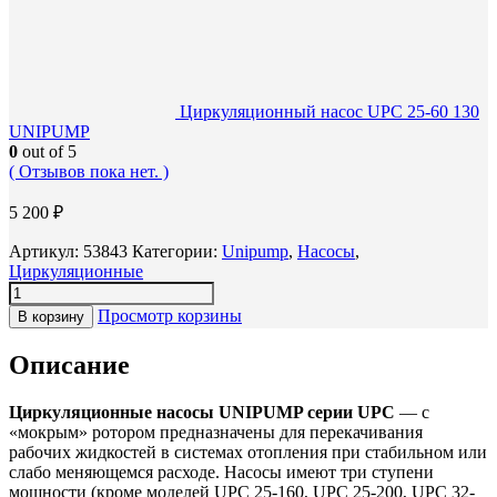
Циркуляционный насос UPC 25-60 130
UNIPUMP
0
out of 5
( Отзывов пока нет. )
5 200
₽
Артикул:
53843
Категории:
Unipump
,
Насосы
,
Циркуляционные
Просмотр корзины
В корзину
Описание
Циркуляционные насосы UNIPUMP серии UPC
— с
«мокрым» ротором предназначены для перекачивания
рабочих жидкостей в системах отопления при стабильном или
слабо меняющемся расходе. Насосы имеют три ступени
мощности (кроме моделей UPC 25-160, UPC 25-200, UPC 32-