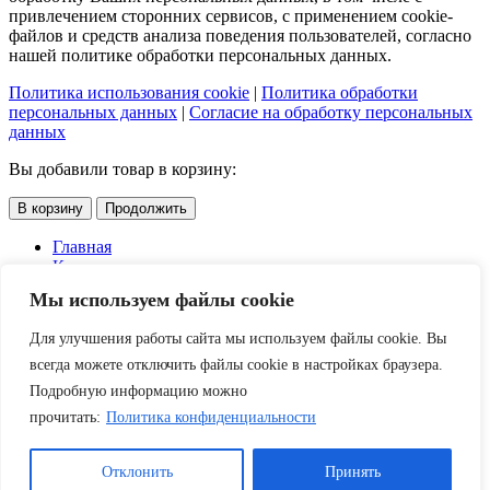
привлечением сторонних сервисов, с применением cookie-
файлов и средств анализа поведения пользователей, согласно
нашей политике обработки персональных данных.
Политика использования cookie
|
Политика обработки
персональных данных
|
Согласие на обработку персональных
данных
Вы добавили товар в корзину:
В корзину
Продолжить
Главная
Каталог
Услуги
Мы используем файлы cookie
Доставка и оплата
О компании
Для улучшения работы сайта мы используем файлы cookie. Вы
Контакты
Акции
всегда можете отключить файлы cookie в настройках браузера.
Подробную информацию можно
Скидки
прочитать:
Политика конфиденциальности
Войти
Отклонить
Принять