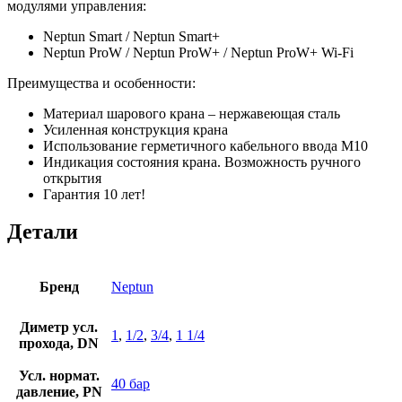
модулями управления:
Neptun Smart / Neptun Smart+
Neptun ProW / Neptun ProW+ / Neptun ProW+ Wi-Fi
Преимущества и особенности:
Материал шарового крана – нержавеющая сталь
Усиленная конструкция крана
Использование герметичного кабельного ввода M10
Индикация состояния крана. Возможность ручного
открытия
Гарантия 10 лет!
Детали
Бренд
Neptun
Диметр усл.
1
,
1/2
,
3/4
,
1 1/4
прохода, DN
Усл. нормат.
40 бар
давление, PN