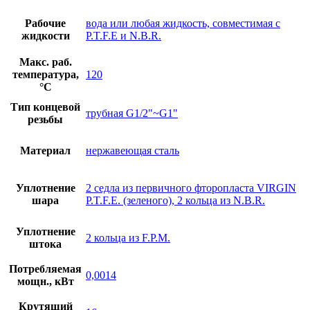
Рабочие
вода или любая жидкость, совместимая с
жидкости
P.T.F.E и N.B.R.
Макс. раб.
температура,
120
°С
Тип концевой
трубная G1/2"~G1"
резьбы
Материал
нержавеющая сталь
Уплотнение
2 седла из первичного фторопласта VIRGIN
шара
P.T.F.E. (зеленого), 2 кольца из N.B.R.
Уплотнение
2 кольца из F.P.M.
штока
Потребляемая
0,0014
мощн., кВт
Крутящий