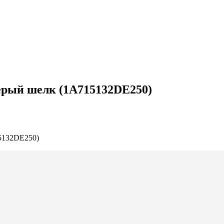
ерый шелк (1A715132DE250)
5132DE250)