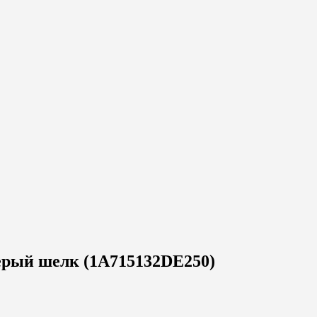
ерый шелк (1A715132DE250)