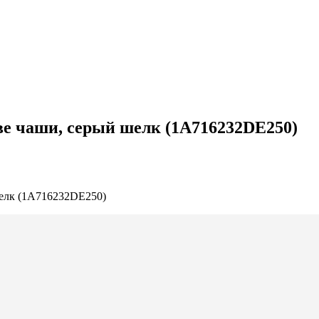
е чаши, серый шелк (1A716232DE250)
елк (1A716232DE250)