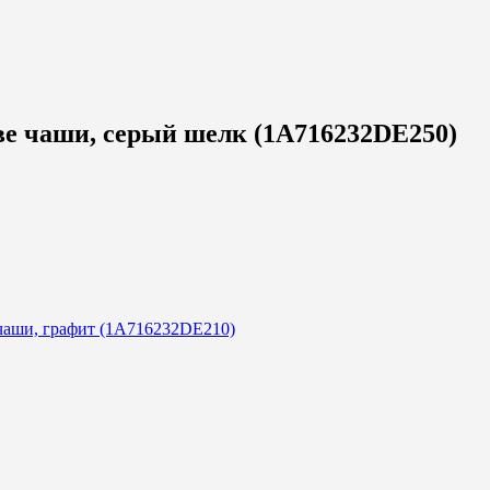
е чаши, серый шелк (1A716232DE250)
чаши, графит (1A716232DE210)