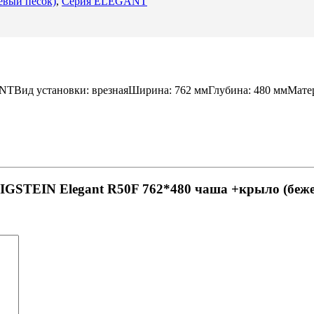
вый песок)
,
Серия ELEGANT
Вид установки: врезнаяШирина: 762 ммГлубина: 480 ммМатери
WIGSTEIN Elegant R50F 762*480 чаша +крыло (беж