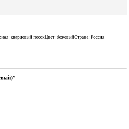
ал: кварцевый песокЦвет: бежевыйСтрана: Россия
евый)”