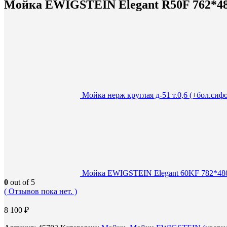
Мойка EWIGSTEIN Elegant R50F 762*4
Мойка нерж круглая д-51 т.0,6 (+бол.сиф
Мойка EWIGSTEIN Elegant 60KF 782*480 
0
out of 5
( Отзывов пока нет. )
8 100
₽