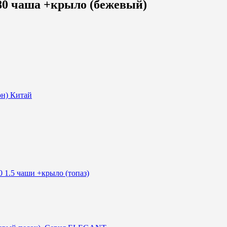
80 чаша +крыло (бежевый)
он) Китай
1.5 чаши +крыло (топаз)