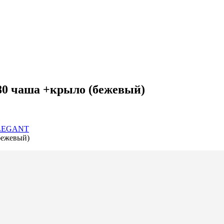
80 чаша +крыло (бежевый)
ELEGANT
бежевый)