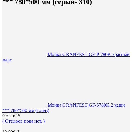
*** 780*500 мм (серый- 310)
Мойка GRANFEST GF-P-780K красный
марс
Мойка GRANFEST GF-S780K 2 чаши
*** 780*500 мм (топаз)
0
out of 5
( Отзывов пока нет. )
12 900
₽