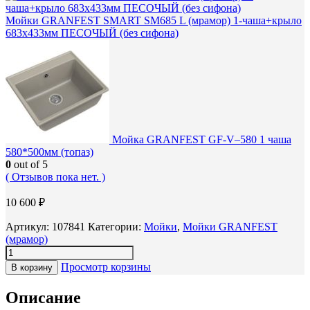
Мойки GRANFEST SMART SM685 L (мрамор) 1-чаша+крыло
683х433мм ПЕСОЧЫЙ (без сифона)
Мойка GRANFEST GF-V–580 1 чаша
580*500мм (топаз)
0
out of 5
( Отзывов пока нет. )
10 600
₽
Артикул:
107841
Категории:
Мойки
,
Мойки GRANFEST
(мрамор)
Просмотр корзины
В корзину
Описание