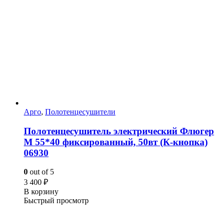
Арго
,
Полотенцесушители
Полотенцесушитель электрический Флюгер
М 55*40 фиксированный, 50вт (К-кнопка)
06930
0
out of 5
3 400
₽
В корзину
Быстрый просмотр