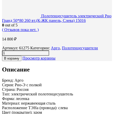
Полотенцесушитель электрический Рио
Гранд 50*80 260 вт.(К-ЖК панель, Слева) 15016
0
out of 5
( Отзывов пока нет. )
14 800
₽
Артикул:
61275
Категории:
Арго
,
Полотенцесушители
Просмотр корзины
В корзину
Описание
Бренд: Арго
Серия: Рио-Э с полкой
Страна: Россия
Тип: электрический полотенцесушитель
Форма: лесенка
Материал: нержавеющая сталь
Расположение ТЭНа (провода): слева
Цвет (покрытие): хром