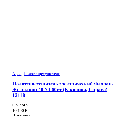
Арго
,
Полотенцесушители
Полотенцесушитель электрический Флоран-
Э с полкой 40-74 60вт (К-кнопка, Справа)
13118
0
out of 5
10 100
₽
В корзину