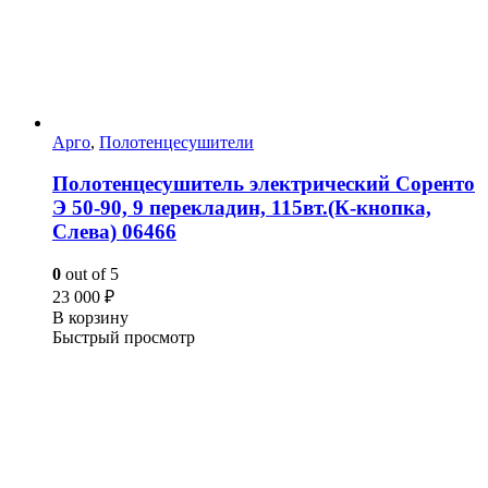
Арго
,
Полотенцесушители
Полотенцесушитель электрический Соренто
Э 50-90, 9 перекладин, 115вт.(К-кнопка,
Слева) 06466
0
out of 5
23 000
₽
В корзину
Быстрый просмотр