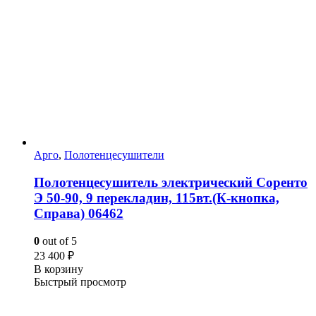
Арго
,
Полотенцесушители
Полотенцесушитель электрический Соренто
Э 50-90, 9 перекладин, 115вт.(К-кнопка,
Справа) 06462
0
out of 5
23 400
₽
В корзину
Быстрый просмотр