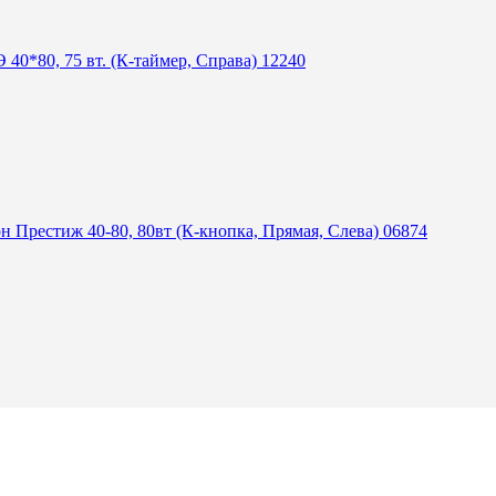
40*80, 75 вт. (К-таймер, Справа) 12240
 Престиж 40-80, 80вт (К-кнопка, Прямая, Слева) 06874