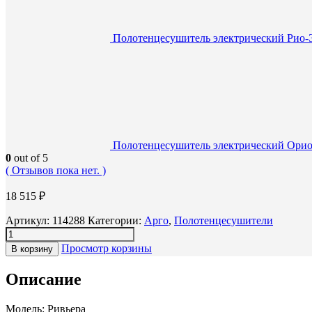
Полотенцесушитель электрический Рио-Э 
Полотенцесушитель электрический Орион
0
out of 5
( Отзывов пока нет. )
18 515
₽
Артикул:
114288
Категории:
Арго
,
Полотенцесушители
Просмотр корзины
В корзину
Описание
Модель: Ривьера