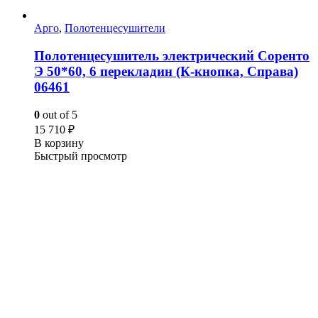
Арго
,
Полотенцесушители
Полотенцесушитель электрический Соренто
Э 50*60, 6 перекладин (К-кнопка, Справа)
06461
0
out of 5
15 710
₽
В корзину
Быстрый просмотр