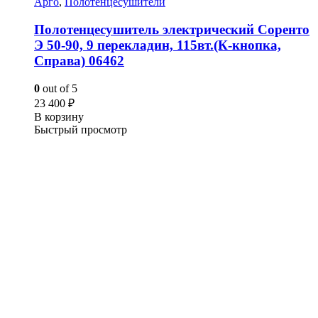
Арго
,
Полотенцесушители
Полотенцесушитель электрический Соренто
Э 50-90, 9 перекладин, 115вт.(К-кнопка,
Справа) 06462
0
out of 5
23 400
₽
В корзину
Быстрый просмотр