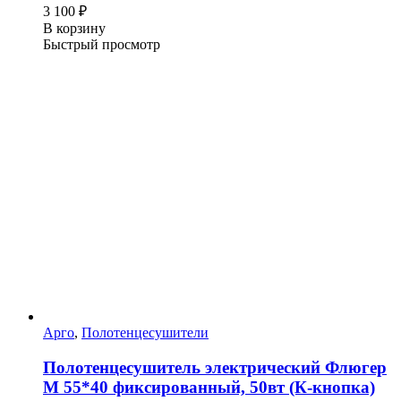
3 100
₽
В корзину
Быстрый просмотр
Арго
,
Полотенцесушители
Полотенцесушитель электрический Флюгер
М 55*40 фиксированный, 50вт (К-кнопка)