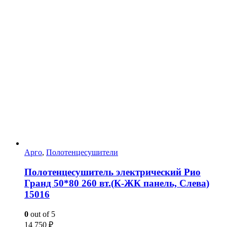
Арго
,
Полотенцесушители
Полотенцесушитель электрический Рио
Гранд 50*80 260 вт.(К-ЖК панель, Слева)
15016
0
out of 5
14 750
₽