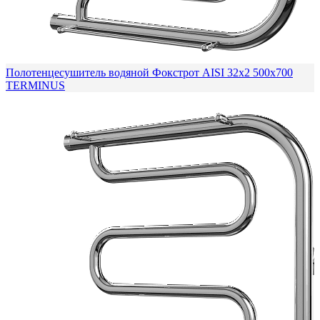
Полотенцесушитель водяной Фокстрот AISI 32х2 500х700
TERMINUS