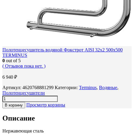
Полотенцесушитель водяной Фокстрот AISI 32х2 500х500
TERMINUS
0
out of 5
( Отзывов пока нет. )
6 940
₽
Артикул:
4620768881299
Категории:
Terminus
,
Водяные
,
Полотенцесушители
Просмотр корзины
В корзину
Описание
Нержавеющая сталь