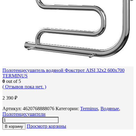
Полотенцесушитель водяной Фокстрот AISI 32х2 600х700
TERMINUS
0
out of 5
( Отзывов пока нет. )
2 390
₽
Артикул:
4620768888076
Категории:
Terminus
,
Водяные
,
Полотенцесушители
Просмотр корзины
В корзину