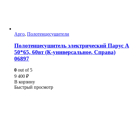
Арго
,
Полотенцесушители
Полотенцесушитель электрический Парус А
50*65, 60вт (К-универсальное, Справа)
06897
0
out of 5
9 400
₽
В корзину
Быстрый просмотр