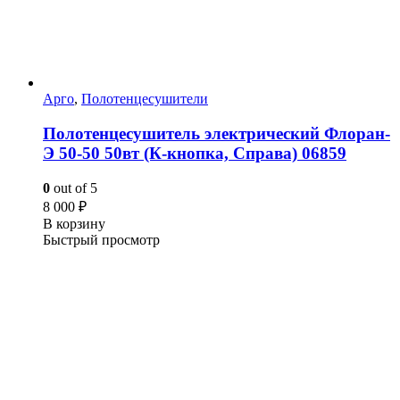
Арго
,
Полотенцесушители
Полотенцесушитель электрический Флоран-
Э 50-50 50вт (К-кнопка, Справа) 06859
0
out of 5
8 000
₽
В корзину
Быстрый просмотр