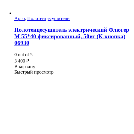
Арго
,
Полотенцесушители
Полотенцесушитель электрический Флюгер
М 55*40 фиксированный, 50вт (К-кнопка)
06930
0
out of 5
3 400
₽
В корзину
Быстрый просмотр