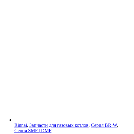
Rinnai
,
Запчасти для газовых котлов
,
Серия BR-W
,
Серия SMF | DMF