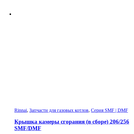
Rinnai
,
Запчасти для газовых котлов
,
Серия SMF | DMF
Крышка камеры сгорания (в сборе) 206/256
SMF/DMF