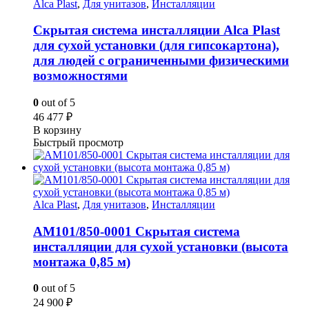
Alca Plast
,
Для унитазов
,
Инсталляции
Скрытая система инсталляции Alca Plast
для сухой установки (для гипсокартона),
для людей с ограниченными физическими
возможностями
0
out of 5
46 477
₽
В корзину
Быстрый просмотр
Alca Plast
,
Для унитазов
,
Инсталляции
AM101/850-0001 Скрытая система
инсталляции для сухой установки (высота
монтажа 0,85 м)
0
out of 5
24 900
₽