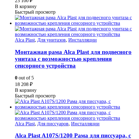
23 100
₽
В корзину
Быстрый просмотр
Alca Plast
,
Для унитазов
,
Инсталляции
Монтажная рама Alca Plast для подвесного
унитаза с возможностью крепления
сенсорного устройства
0
out of 5
18 208
₽
В корзину
Быстрый просмотр
Alca Plast
,
Для писсуаров
,
Инсталляции
Alca Plast A107S/1200 Рама для писсуара, с