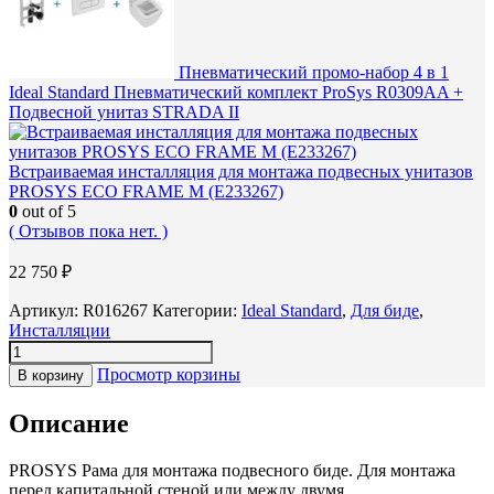
Пневматический промо-набор 4 в 1
Ideal Standard Пневматический комплект ProSys R0309AA +
Подвесной унитаз STRADA II
Встраиваемая инсталляция для монтажа подвесных унитазов
PROSYS ECO FRAME M (E233267)
0
out of 5
( Отзывов пока нет. )
22 750
₽
Артикул:
R016267
Категории:
Ideal Standard
,
Для биде
,
Инсталляции
Просмотр корзины
В корзину
Описание
PROSYS Рама для монтажа подвесного биде. Для монтажа
перед капитальной стеной или между двумя