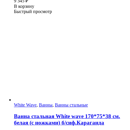
9 345
₽
В корзину
Быстрый просмотр
White Wave
,
Ванны
,
Ванны стальные
Ванна стальная White wave 170*75*38 cм.
белая (с ножками) б/сиф.Караганда