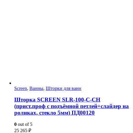
Screen
,
Ванны
,
Шторки для ванн
Шторка SCREEN SLR-100-C-CH
(прист.проф с подъёмной петлей+слайдер на
роликах, стекло 5мм) ПД00120
0
out of 5
25 265
₽