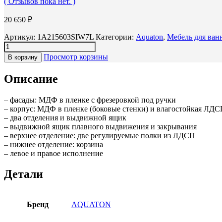
( Отзывов пока нет. )
20 650
₽
Артикул:
1A215603SIW7L
Категории:
Aquaton
,
Мебель для ван
Просмотр корзины
В корзину
Описание
– фасады: МДФ в пленке с фрезеровкой под ручки
– корпус: МДФ в пленке (боковые стенки) и влагостойкая ЛД
– два отделения и выдвижной ящик
– выдвижной ящик плавного выдвижения и закрывания
– верхнее отделение: две регулируемые полки из ЛДСП
– нижнее отделение: корзина
– левое и правое исполнение
Детали
Бренд
AQUATON