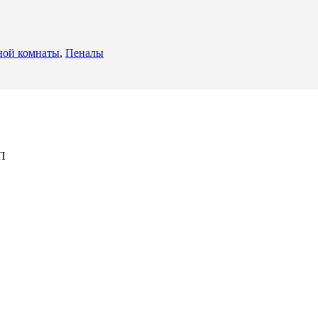
ной комнаты
,
Пеналы
СП