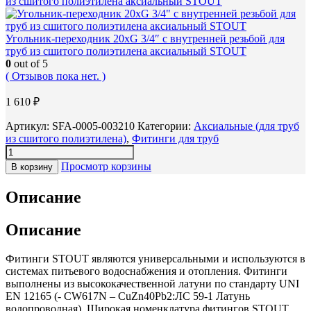
из сшитого полиэтилена аксиальный STOUT
Угольник-переходник 20xG 3/4″ с внутренней резьбой для
труб из сшитого полиэтилена аксиальный STOUT
0
out of 5
( Отзывов пока нет. )
1 610
₽
Артикул:
SFA-0005-003210
Категории:
Аксиальные (для труб
из сшитого полиэтилена)
,
Фитинги для труб
Просмотр корзины
В корзину
Описание
Описание
Фитинги STOUT являются универсальными и используются в
системах питьевого водоснабжения и отопления. Фитинги
выполнены из высококачественной латуни по стандарту UNI
EN 12165 (- CW617N – CuZn40Pb2:ЛС 59-1 Латунь
водопроводная). Широкая номенклатура фитингов STOUT