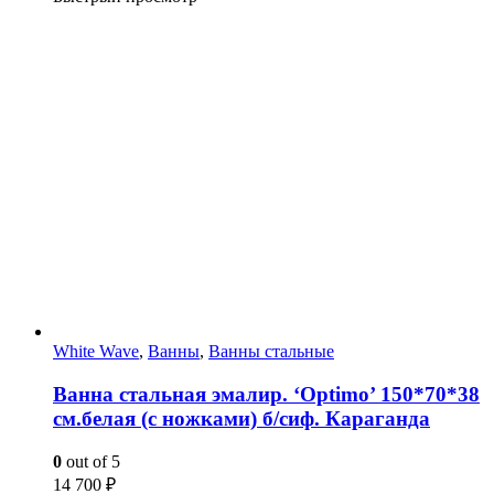
White Wave
,
Ванны
,
Ванны стальные
Ванна стальная эмалир. ‘Optimo’ 150*70*38
см.белая (с ножками) б/сиф. Караганда
0
out of 5
14 700
₽