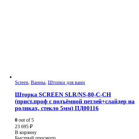
Screen
,
Ванны
,
Шторки для ванн
Шторка SCREEN SLR/NS-80-C-CH
(прист.проф с подъёмной петлей+слайдер на
роликах, стекло 5мм) ПД00116
0
out of 5
23 695
₽
В корзину
Быстрый просмотр