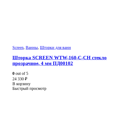
Screen
,
Ванны
,
Шторки для ванн
Шторка SCREEN WTW-160-C-CH стекло
прозрачное, 4 мм ПД00102
0
out of 5
24 330
₽
В корзину
Быстрый просмотр