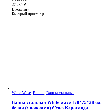
27 285
₽
В корзину
Быстрый просмотр
White Wave
,
Ванны
,
Ванны стальные
Ванна стальная White wave 170*75*38 cм.
белая (с ножками) б/сиф.Караганда