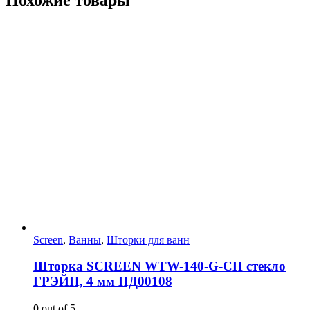
Screen
,
Ванны
,
Шторки для ванн
Шторка SCREEN WTW-140-G-CH стекло
ГРЭЙП, 4 мм ПД00108
0
out of 5