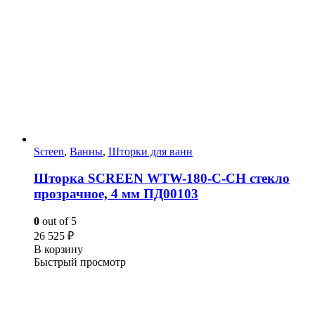
Screen
,
Ванны
,
Шторки для ванн
Шторка SCREEN WTW-180-C-CH стекло
прозрачное, 4 мм ПД00103
0
out of 5
26 525
₽
В корзину
Быстрый просмотр