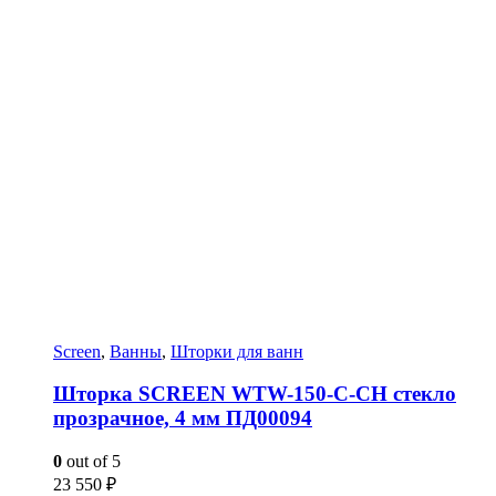
Screen
,
Ванны
,
Шторки для ванн
Шторка SCREEN WTW-150-C-CH стекло
прозрачное, 4 мм ПД00094
0
out of 5
23 550
₽