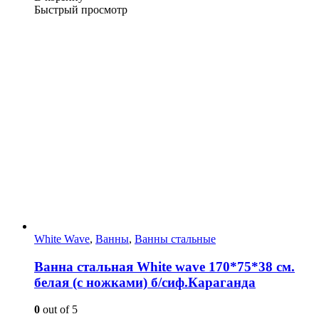
Быстрый просмотр
White Wave
,
Ванны
,
Ванны стальные
Ванна стальная White wave 170*75*38 cм.
белая (с ножками) б/сиф.Караганда
0
out of 5