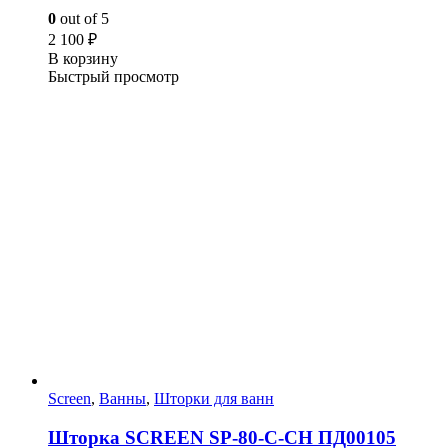
0
out of 5
2 100
₽
В корзину
Быстрый просмотр
Screen
,
Ванны
,
Шторки для ванн
Шторка SCREEN SP-80-C-CH ПД00105