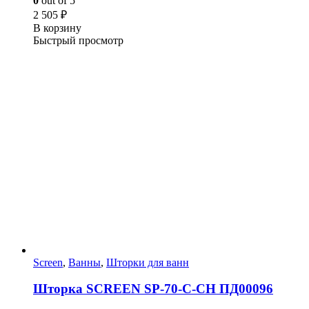
0
out of 5
2 505
₽
В корзину
Быстрый просмотр
Screen
,
Ванны
,
Шторки для ванн
Шторка SCREEN SP-70-С-CH ПД00096