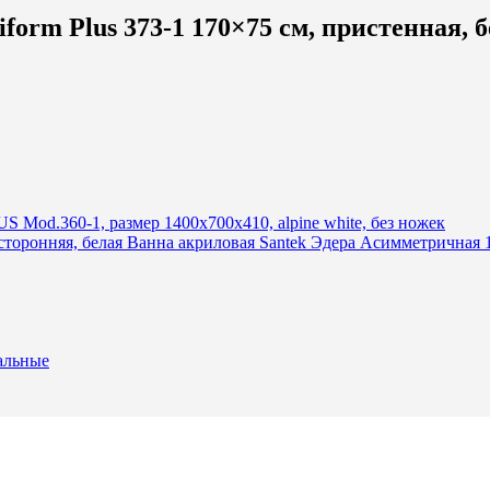
form Plus 373-1 170×75 см, пристенная, 
Mod.360-1, размер 1400х700х410, alpine white, без ножек
Ванна акриловая Santek Эдера Асимметричная 1
альные