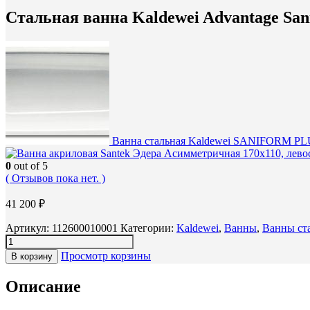
Стальная ванна Kaldewei Advantage Sani
Ванна стальная Kaldewei SANIFORM PLUS 
0
out of 5
( Отзывов пока нет. )
41 200
₽
Артикул:
112600010001
Категории:
Kaldewei
,
Ванны
,
Ванны ст
Просмотр корзины
В корзину
Описание