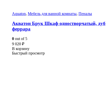
Aquaton
,
Мебель для ванной комнаты
,
Пеналы
Акватон Брук Шкаф одностворчатый, дуб
феррара
0
out of 5
9 020
₽
В корзину
Быстрый просмотр