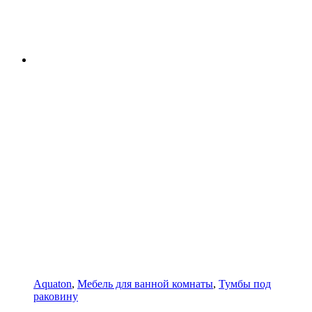
Aquaton
,
Мебель для ванной комнаты
,
Тумбы под
раковину