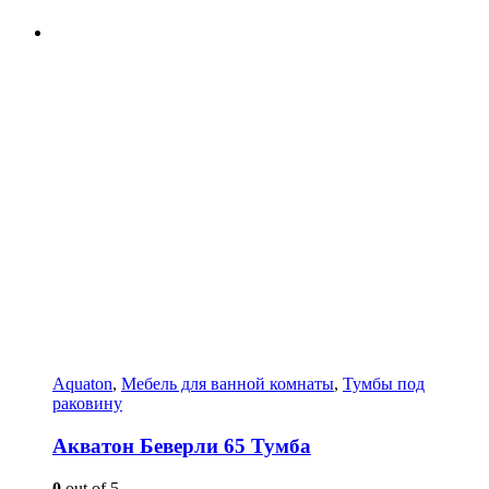
Aquaton
,
Мебель для ванной комнаты
,
Тумбы под
раковину
Акватон Беверли 65 Тумба
0
out of 5