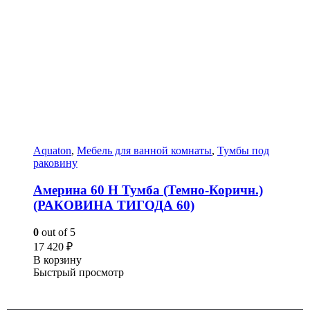
Aquaton
,
Мебель для ванной комнаты
,
Тумбы под
раковину
Америна 60 Н Тумба (Темно-Коричн.)
(РАКОВИНА ТИГОДА 60)
0
out of 5
17 420
₽
В корзину
Быстрый просмотр