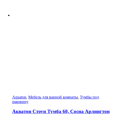
Aquaton
,
Мебель для ванной комнаты
,
Тумбы под
раковину
Акватон Стоун Тумба 60, Сосна Арлингтон