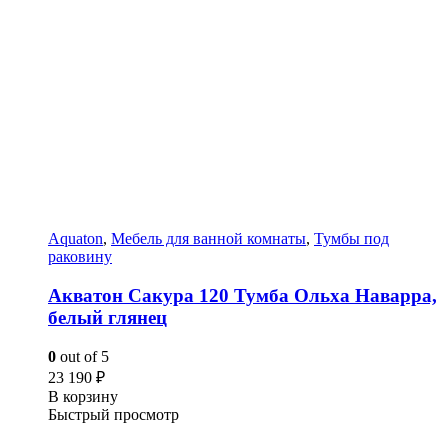
Aquaton
,
Мебель для ванной комнаты
,
Тумбы под
раковину
Акватон Сакура 120 Тумба Ольха Наварра,
белый глянец
0
out of 5
23 190
₽
В корзину
Быстрый просмотр