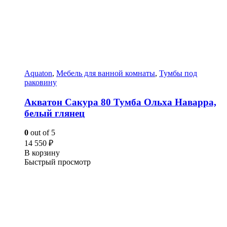
Aquaton
,
Мебель для ванной комнаты
,
Тумбы под
раковину
Акватон Сакура 80 Тумба Ольха Наварра,
белый глянец
0
out of 5
14 550
₽
В корзину
Быстрый просмотр