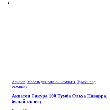
Aquaton
,
Мебель для ванной комнаты
,
Тумбы под
раковину
Акватон Сакура 100 Тумба Ольха Наварра,
белый глянец