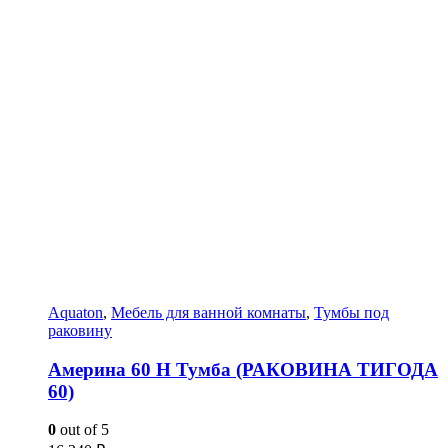
Aquaton
,
Мебель для ванной комнаты
,
Тумбы под
раковину
Америна 60 Н Тумба (РАКОВИНА ТИГОДА
60)
0
out of 5