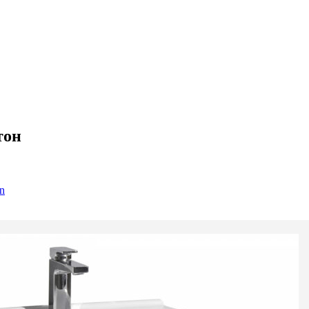
тон
n