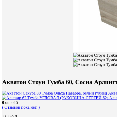
Акватон Стоун Тумба 60, Сосна Арлинг
Аква
Аль
0
out of 5
( Отзывов пока нет. )
14 440
₽