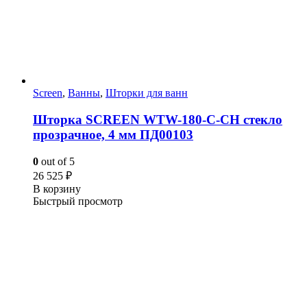
Screen
,
Ванны
,
Шторки для ванн
Шторка SCREEN WTW-180-C-CH стекло
прозрачное, 4 мм ПД00103
0
out of 5
26 525
₽
В корзину
Быстрый просмотр