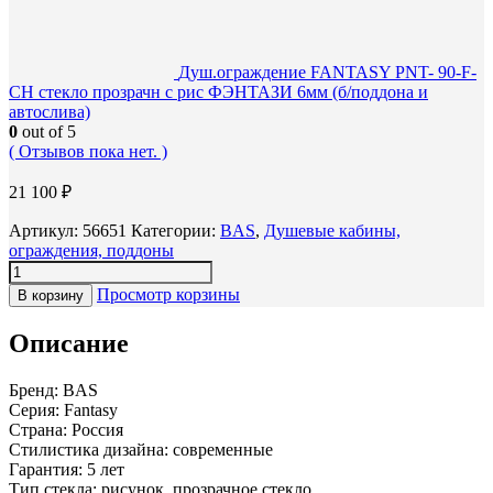
Душ.ограждение FANTASY PNT- 90-F-
CH стекло прозрачн с рис ФЭНТАЗИ 6мм (б/поддона и
автослива)
0
out of 5
( Отзывов пока нет. )
21 100
₽
Артикул:
56651
Категории:
BAS
,
Душевые кабины,
ограждения, поддоны
Просмотр корзины
В корзину
Описание
Бренд: BAS
Серия: Fantasy
Страна: Россия
Стилистика дизайна: современные
Гарантия: 5 лет
Тип стекла: рисунок, прозрачное стекло