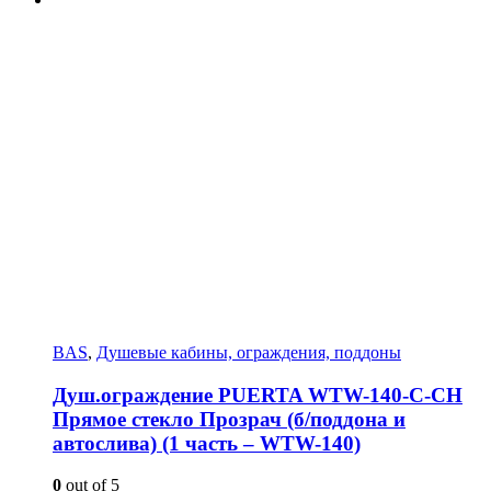
BAS
,
Душевые кабины, ограждения, поддоны
Душ.ограждение PUERTA WTW-140-С-СH
Прямое стекло Прозрач (б/поддона и
автослива) (1 часть – WTW-140)
0
out of 5