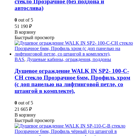
стекло Прозрачное (без поддона и
автослива)
0
out of 5
51 190
₽
В корзину
Быстрый просмотр
BAS
,
Душевые кабины, ограждения, поддоны
Душевое ограждение WALK IN SP2- 100-C-
CH стекло Прозрачное 6мм, Профиль хром
(с доп панелью на лифтинговой петле, со
штангой в комплекте),
0
out of 5
21 665
₽
В корзину
Быстрый просмотр