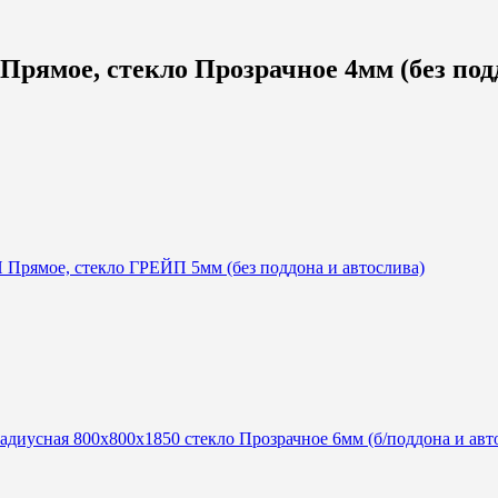
ямое, стекло Прозрачное 4мм (без подд
рямое, стекло ГРЕЙП 5мм (без поддона и автослива)
усная 800х800х1850 стекло Прозрачное 6мм (б/поддона и авт