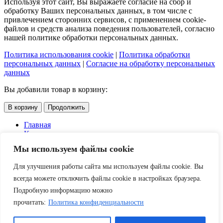
Используя этот сайт, Вы выражаете согласие на сбор и
обработку Ваших персональных данных, в том числе с
привлечением сторонних сервисов, с применением cookie-
файлов и средств анализа поведения пользователей, согласно
нашей политике обработки персональных данных.
Политика использования cookie
|
Политика обработки
персональных данных
|
Согласие на обработку персональных
данных
Вы добавили товар в корзину:
В корзину
Продолжить
Главная
Каталог
Услуги
Мы используем файлы cookie
Доставка и оплата
О компании
Для улучшения работы сайта мы используем файлы cookie. Вы
Контакты
Акции
всегда можете отключить файлы cookie в настройках браузера.
Подробную информацию можно
Скидки
прочитать:
Политика конфиденциальности
Войти