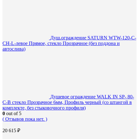
Душ.ограждение SATURN WTW-120-C-
CH-L-левое Прямое, стекло Прозрачное (без поддона и
автослива)
Душевое ограждение WALK IN SP- 80-
C-B стекло Прозрачное 6мм, Профиль черный (со штангой в
комплекте, без стыковочного профиля)
0
out of 5
( Отзывов пока нет. )
20 615
₽