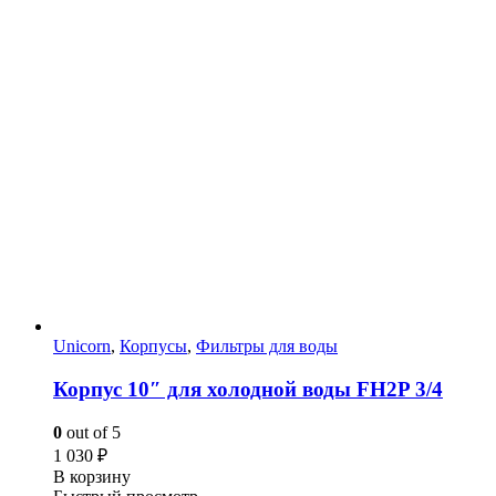
Unicorn
,
Корпусы
,
Фильтры для воды
Корпус 10″ для холодной воды FH2P 3/4
0
out of 5
1 030
₽
В корзину