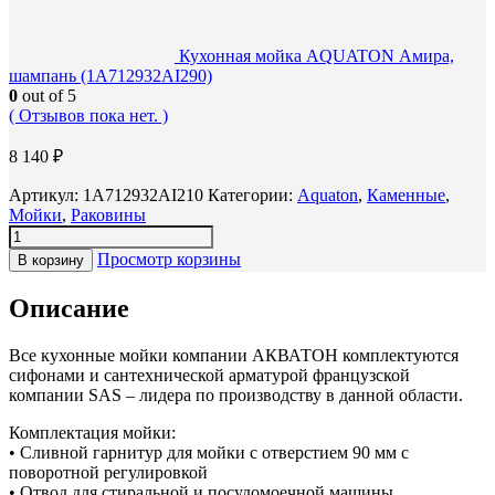
Кухонная мойка AQUATON Амира,
шампань (1A712932AI290)
0
out of 5
( Отзывов пока нет. )
8 140
₽
Артикул:
1A712932AI210
Категории:
Aquaton
,
Каменные
,
Мойки
,
Раковины
Просмотр корзины
В корзину
Описание
Все кухонные мойки компании АКВАТОН комплектуются
сифонами и сантехнической арматурой французской
компании SAS – лидера по производству в данной области.
Комплектация мойки:
• Сливной гарнитур для мойки с отверстием 90 мм с
поворотной регулировкой
• Отвод для стиральной и посудомоечной машины